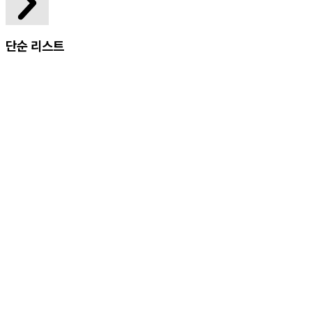
단순 리스트
레이저 커팅기 E20
레이저 커팅기 E103
레이저 커팅기 B11